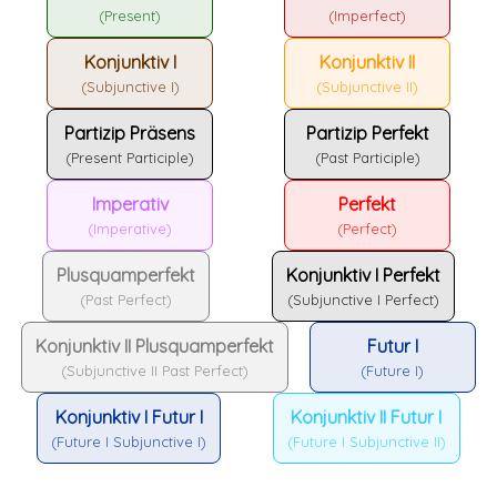
(Present)
(Imperfect)
Konjunktiv I
Konjunktiv II
(Subjunctive I)
(Subjunctive II)
Partizip Präsens
Partizip Perfekt
(Present Participle)
(Past Participle)
Imperativ
Perfekt
(Imperative)
(Perfect)
Plusquamperfekt
Konjunktiv I Perfekt
(Past Perfect)
(Subjunctive I Perfect)
Konjunktiv II Plusquamperfekt
Futur I
(Subjunctive II Past Perfect)
(Future I)
Konjunktiv I Futur I
Konjunktiv II Futur I
(Future I Subjunctive I)
(Future I Subjunctive II)