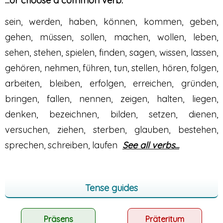
...or choose a common verb:
sein
,
werden
,
haben
,
können
,
kommen
,
geben
,
gehen
,
müssen
,
sollen
,
machen
,
wollen
,
leben
,
sehen
,
stehen
,
spielen
,
finden
,
sagen
,
wissen
,
lassen
,
gehören
,
nehmen
,
führen
,
tun
,
stellen
,
hören
,
folgen
,
arbeiten
,
bleiben
,
erfolgen
,
erreichen
,
gründen
,
bringen
,
fallen
,
nennen
,
zeigen
,
halten
,
liegen
,
denken
,
bezeichnen
,
bilden
,
setzen
,
dienen
,
versuchen
,
ziehen
,
sterben
,
glauben
,
bestehen
,
sprechen
,
schreiben
,
laufen
See all verbs...
Tense guides
Präsens
Präteritum