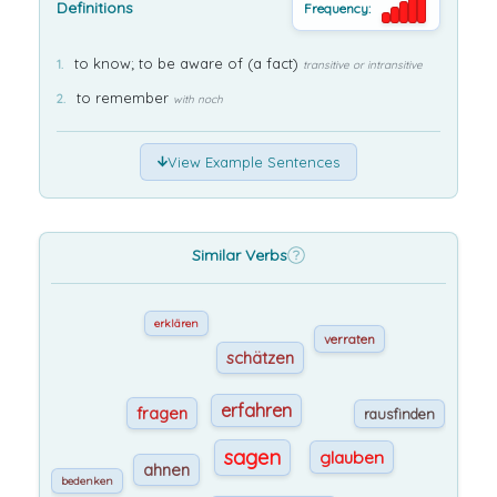
Definitions
Frequency:
to know; to be aware of (a fact)
transitive or intransitive
to remember
with noch
View Example Sentences
Similar Verbs
erklären
verraten
schätzen
erfahren
fragen
rausfinden
sagen
glauben
ahnen
bedenken