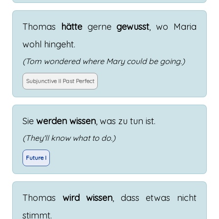
Thomas
hätte
gerne
gewusst
,
wo
Maria
wohl
hingeht
.
(Tom wondered where Mary could be going.)
Subjunctive II Past Perfect
Sie
werden
wissen
,
was
zu
tun
ist
.
(They'll know what to do.)
Future I
Thomas
wird
wissen
,
dass
etwas
nicht
stimmt
.