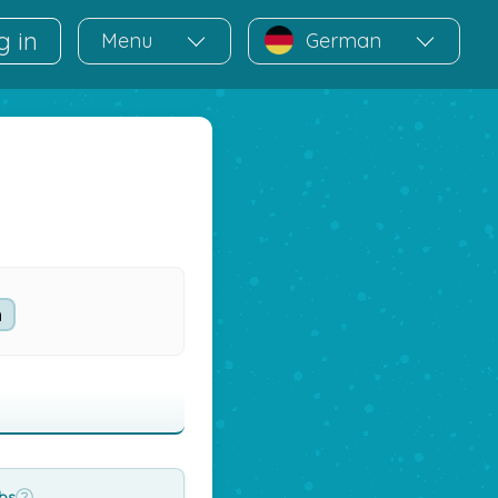
g in
Menu
German
rbs