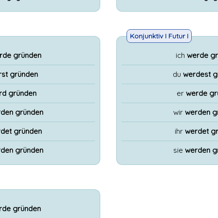
Konjunktiv I Futur I
rde gründen
ich
werde g
rst gründen
du
werdest g
rd gründen
er
werde gr
den gründen
wir
werden g
det gründen
ihr
werdet g
den gründen
sie
werden g
rde gründen