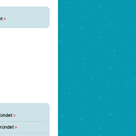
t
●
ründet
●
gründet
●