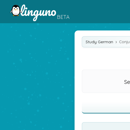
BETA
Study German
Conju
Se