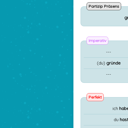
Partizip Präsens
g
Imperativ
---
(du)
gründe
---
Perfekt
ich
hab
du
has