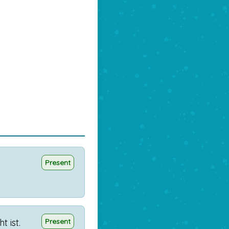
Present
ht
ist
.
Present