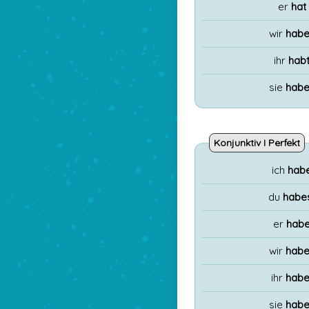
er
hat
wir
habe
ihr
hab
sie
habe
Konjunktiv I Perfekt
ich
hab
du
habe
er
habe
wir
habe
ihr
habe
sie
habe