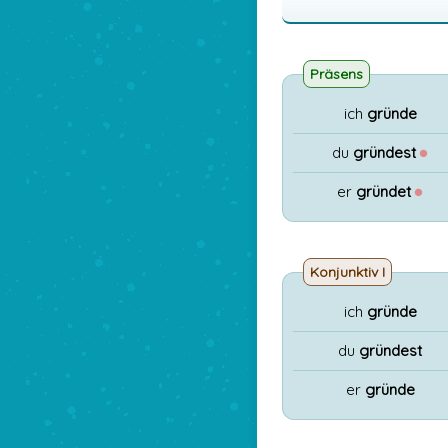
Präsens
ich
gründe
du
gründest
●
er
gründet
●
Konjunktiv I
ich
gründe
du
gründest
er
gründe