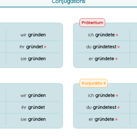
Conjugations
Präteritum
wir
gründen
ich
gründete
●
ihr
gründet
●
du
gründetest
●
sie
gründen
er
gründete
●
Konjunktiv II
wir
gründen
ich
gründete
●
ihr
gründet
du
gründetest
●
sie
gründen
er
gründete
●