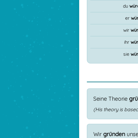
du
wür
er
wü
wir
wür
ihr
wür
sie
wür
Seine
Theorie
grü
(His theory is based
Wir
gründen
uns