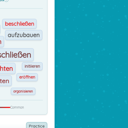
beschließen
aufzubauen
n
chließen
initiieren
chten
eröffnen
eten
organisieren
Common
Practice