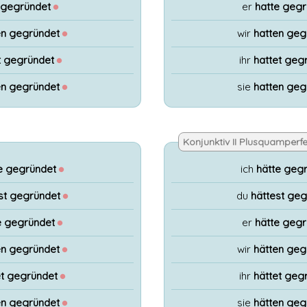
 gegründet
●
er
hatte gegr
n gegründet
●
wir
hatten geg
t gegründet
●
ihr
hattet geg
n gegründet
●
sie
hatten geg
Konjunktiv II Plusquamperfe
e gegründet
●
ich
hätte geg
st gegründet
●
du
hättest ge
 gegründet
●
er
hätte gegr
n gegründet
●
wir
hätten geg
t gegründet
●
ihr
hättet geg
n gegründet
●
sie
hätten geg