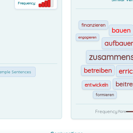
Frequency:
finanzieren
bauen
engagieren
aufbaue
zusammens
betreiben
erri
ample Sentences
beitr
entwickeln
formieren
Frequency:
Rare