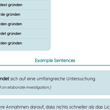
dest gründen
rde gründen
den gründen
det gründen
den gründen
Example Sentences
ndet
sich
auf
eine
umfangreiche
Untersuchung
.
 on elaborate investigation.)
ere
Annahmen
darauf
,
dass
nichts
schneller
als
das
Lic