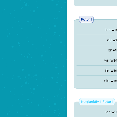
Futur I
ich
we
du
wi
er
wi
wir
wer
ihr
wer
sie
wer
Konjunktiv II Futur I
ich
wü