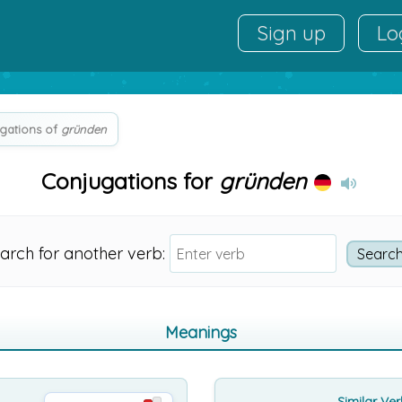
Sign up
Lo
gations of
gründen
Conjugations for
gründen
arch for another verb:
Meanings
Similar Ve