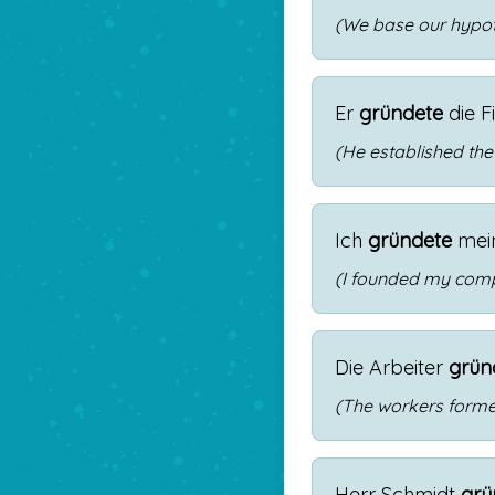
(We base our hypothe
Er
gründete
die
F
(He established th
Ich
gründete
mei
(I founded my comp
Die
Arbeiter
grün
(The workers forme
Herr
Schmidt
grü