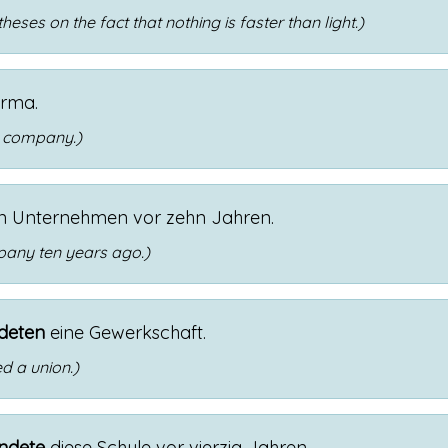
ses on the fact that nothing is faster than light.)
irma
.
e company.)
n
Unternehmen
vor
zehn
Jahren
.
any ten years ago.)
deten
eine
Gewerkschaft
.
d a union.)
ndete
diese
Schule
vor
vierzig
Jahren
.