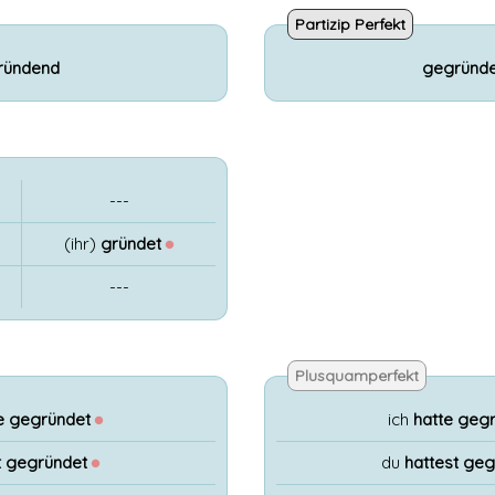
Partizip Perfekt
ründend
gegründe
---
(ihr)
gründet
●
---
Plusquamperfekt
e gegründet
●
ich
hatte geg
t gegründet
●
du
hattest ge