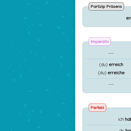
Partizip Präsens
er
Imperativ
---
(du)
erreich
(du)
erreiche
---
Perfekt
ich
ha
du
ha