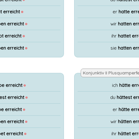
t erreicht
●
er
hatte err
en erreicht
●
wir
hatten err
bt erreicht
●
ihr
hattet err
en erreicht
●
sie
hatten err
Konjunktiv II Plusquamperfe
be erreicht
●
ich
hätte err
st erreicht
●
du
hättest er
e erreicht
●
er
hätte err
en erreicht
●
wir
hätten err
et erreicht
●
ihr
hättet err