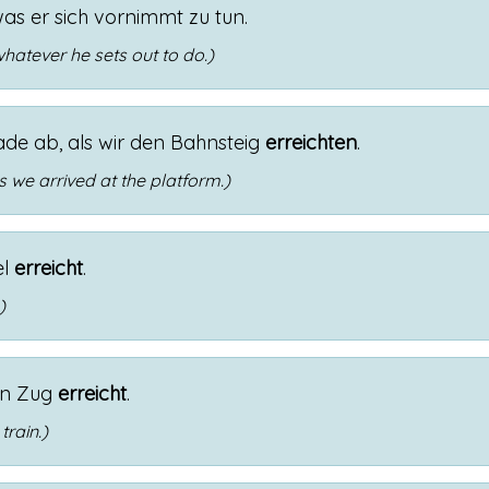
was
er
sich
vornimmt
zu
tun
.
atever he sets out to do.)
ade
ab
,
als
wir
den
Bahnsteig
erreichten
.
as we arrived at the platform.)
el
erreicht
.
)
n
Zug
erreicht
.
train.)