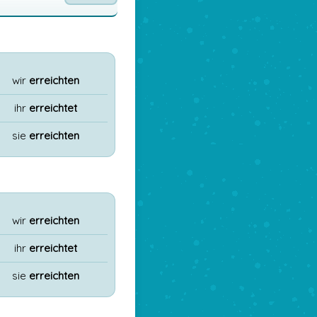
wir
erreichten
ihr
erreichtet
sie
erreichten
wir
erreichten
ihr
erreichtet
sie
erreichten