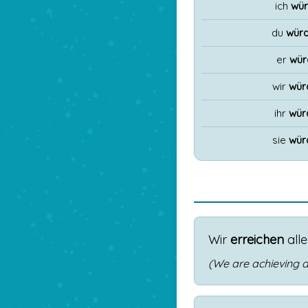
ich
wür
du
würd
er
wür
wir
wür
ihr
wür
sie
wür
Wir
erreichen
alle
(We are achieving al