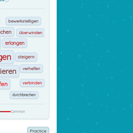
bewerkstelligen
ichen
überwinden
erlangen
gen
steigern
verhelfen
sieren
fen
verbinden
durchbrechen
Common
Practice