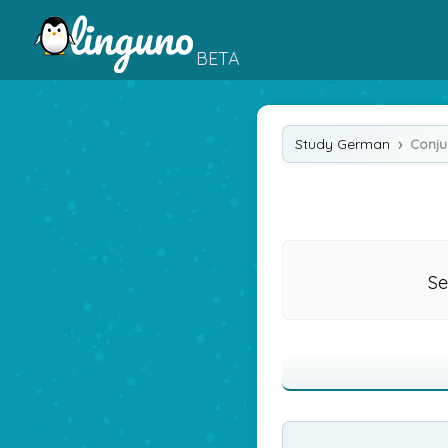
BETA
Study German
Conju
Se