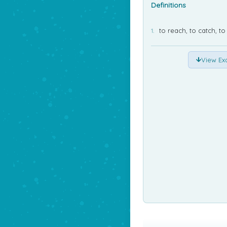
Definitions
to reach, to catch, t
View Ex