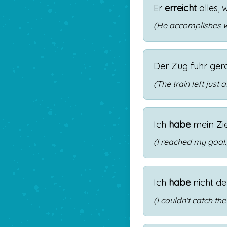
Er
erreicht
alles
,
(He accomplishes wh
Der
Zug
fuhr
ger
(The train left just 
Ich
habe
mein
Zi
(I reached my goal.
Ich
habe
nicht
de
(I couldn't catch the 