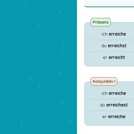
Präsens
ich
erreiche
du
erreichst
er
erreicht
Konjunktiv I
ich
erreiche
du
erreichest
er
erreiche