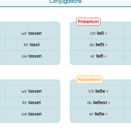
Conjugations
Präteritum
wir
lassen
ich
ließ
●
ihr
lasst
du
ließt
●
sie
lassen
er
ließ
●
Konjunktiv II
wir
lassen
ich
ließe
●
ihr
lasset
du
ließest
●
sie
lassen
er
ließe
●