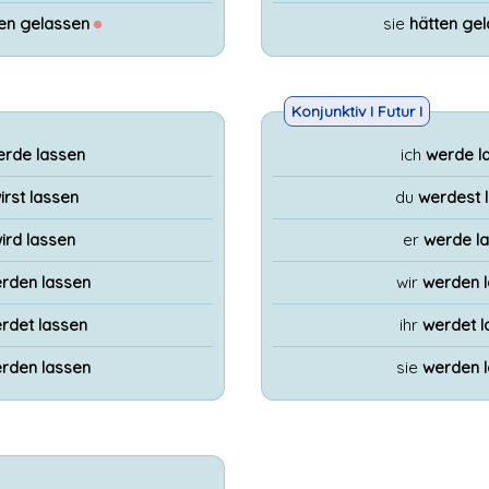
en gelassen
●
sie
hätten ge
Konjunktiv I Futur I
erde lassen
ich
werde l
irst lassen
du
werdest 
ird lassen
er
werde l
rden lassen
wir
werden 
rdet lassen
ihr
werdet l
rden lassen
sie
werden 