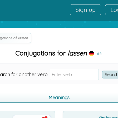
Sign up
Lo
gations of
lassen
Conjugations for
lassen
arch for another verb:
Meanings
Similar Ve