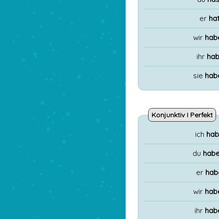
er
ha
wir
hab
ihr
hab
sie
hab
Konjunktiv I Perfekt
ich
hab
du
habe
er
hab
wir
hab
ihr
hab