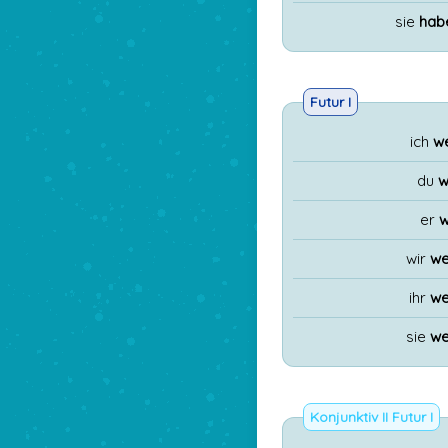
sie
hab
Futur I
ich
w
du
w
er
w
wir
we
ihr
we
sie
we
Konjunktiv II Futur I