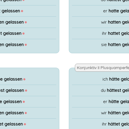
t gelassen
●
er
hatte gel
en gelassen
●
wir
hatten ge
t gelassen
●
ihr
hattet gel
en gelassen
●
sie
hatten ge
Konjunktiv II Plusquamperfe
e gelassen
●
ich
hätte gel
st gelassen
●
du
hättest ge
e gelassen
●
er
hätte gel
en gelassen
●
wir
hätten ge
et gelassen
●
ihr
hättet gel