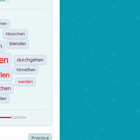
eren
täuschen
blenden
n
en
durchgehen
hinreißen
len
werden
chen
den
Common
Practice