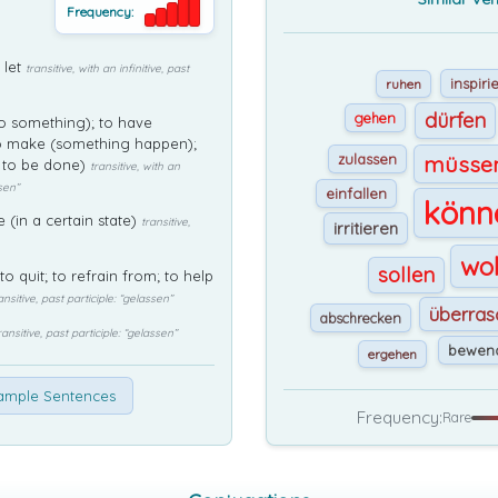
Frequency:
 let
transitive, with an infinitive, past
inspiri
ruhen
dürfen
gehen
 something); to have
o make (something happen);
zulassen
müsse
 to be done)
transitive, with an
ssen”
einfallen
könn
e (in a certain state)
transitive,
irritieren
wol
sollen
o quit; to refrain from; to help
ansitive, past participle: “gelassen”
überras
abschrecken
ransitive, past participle: “gelassen”
bewen
ergehen
ample Sentences
Frequency:
Rare