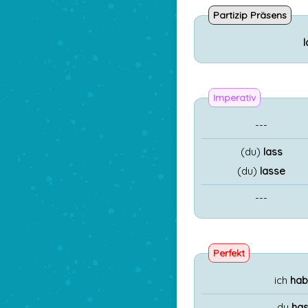
Partizip Präsens
Imperativ
---
(du)
lass
(du)
lasse
---
Perfekt
ich
hab
du
has