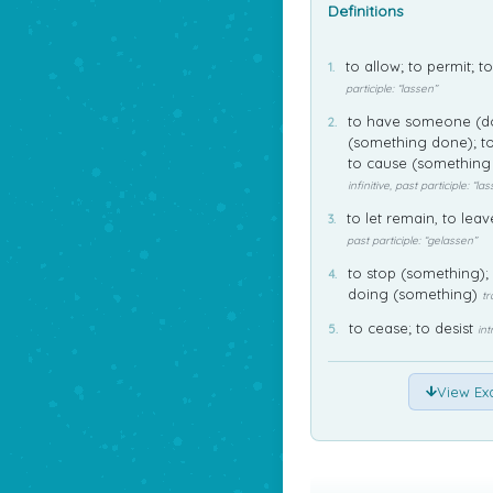
Definitions
to allow; to permit; to
participle: “lassen”
to have someone (do
(something done); t
to cause (something
infinitive, past participle: “la
to let remain, to leav
past participle: “gelassen”
to stop (something); t
doing (something)
tr
to cease; to desist
int
View Ex