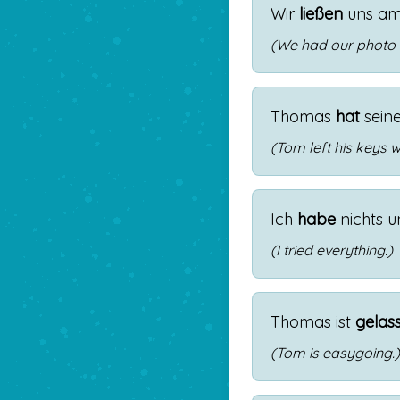
Wir
ließen
uns
a
(We had our photo 
Thomas
hat
sein
(Tom left his keys w
Ich
habe
nichts
u
(I tried everything.)
Thomas
ist
gelas
(Tom is easygoing.)