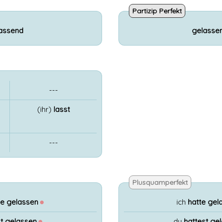
Partizip Perfekt
lassend
gelasse
---
(ihr)
lasst
---
Plusquamperfekt
e gelassen
●
ich
hatte gel
t gelassen
●
du
hattest ge