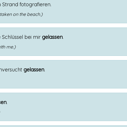
m
Strand
fotografieren
.
taken on the beach.)
e
Schlüssel
bei
mir
gelassen
.
ith me.)
nversucht
gelassen
.
sen
.