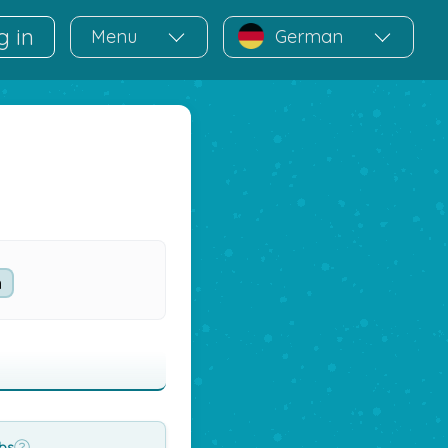
g in
Menu
German
rbs