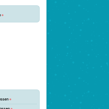
n
●
assen
●
lassen
●