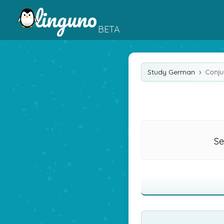
BETA
Study German
Conju
Se