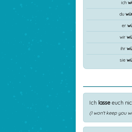
ich
w
du
wü
er
wü
wir
wü
ihr
wü
sie
wü
Ich
lasse
euch
nic
(I won't keep you wa