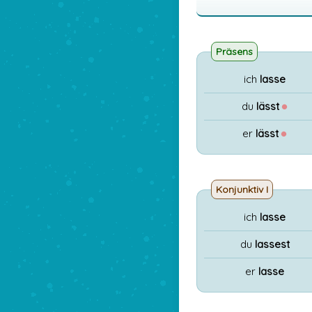
Präsens
ich
lasse
du
lässt
●
er
lässt
●
Konjunktiv I
ich
lasse
du
lassest
er
lasse