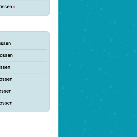
lassen
●
assen
lassen
assen
lassen
assen
lassen