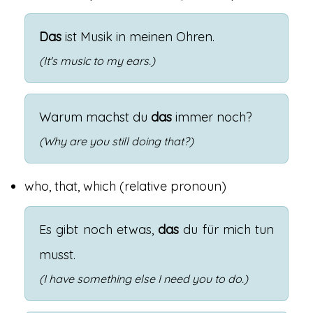
Das
ist
Musik
in
meinen
Ohren
.
(It's music to my ears.)
Warum
machst
du
das
immer
noch
?
(Why are you still doing that?)
who, that, which
(relative pronoun)
Es
gibt
noch
etwas
,
das
du
für
mich
tun
musst
.
(I have something else I need you to do.)