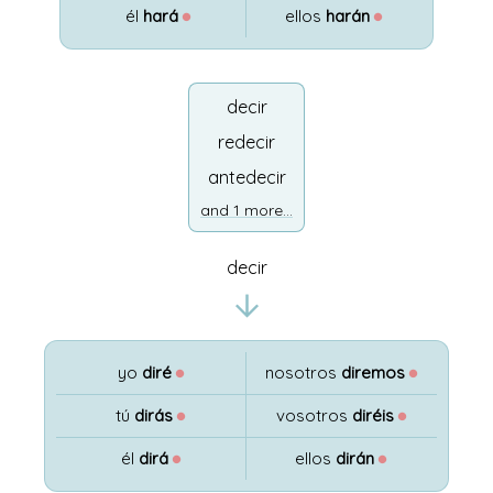
él
hará
●
ellos
harán
●
decir
redecir
antedecir
and 1 more...
decir
yo
diré
●
nosotros
diremos
●
tú
dirás
●
vosotros
diréis
●
él
dirá
●
ellos
dirán
●