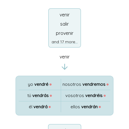
venir
salir
provenir
and 17 more...
venir
yo
vendré
●
nosotros
vendremos
●
tú
vendrás
●
vosotros
vendréis
●
él
vendrá
●
ellos
vendrán
●