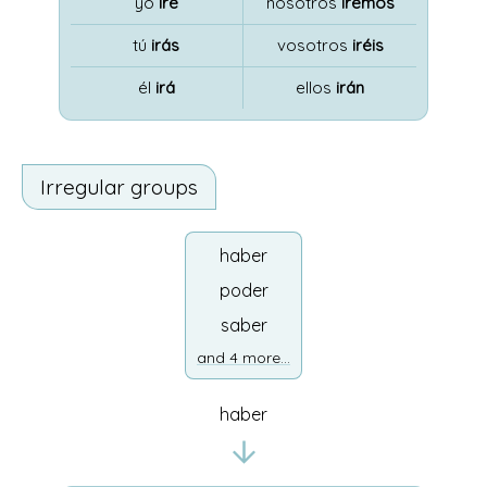
yo
iré
nosotros
iremos
tú
irás
vosotros
iréis
él
irá
ellos
irán
Irregular groups
haber
poder
saber
and 4 more...
haber