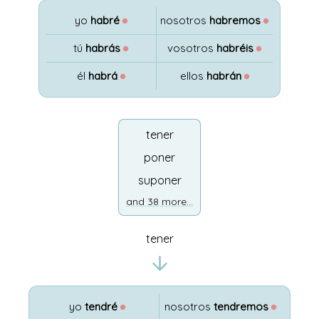
yo
habré
●
nosotros
habremos
●
tú
habrás
●
vosotros
habréis
●
él
habrá
●
ellos
habrán
●
tener
poner
suponer
and 38 more...
tener
yo
tendré
●
nosotros
tendremos
●