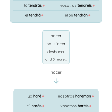
tú
tendrás
●
vosotros
tendréis
●
él
tendrá
●
ellos
tendrán
●
hacer
satisfacer
deshacer
and 3 more...
hacer
yo
haré
●
nosotros
haremos
●
tú
harás
●
vosotros
haréis
●