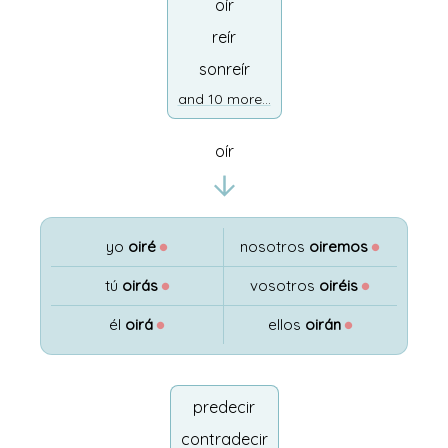
oír
reír
sonreír
and 10 more...
oír
yo
oiré
●
nosotros
oiremos
●
tú
oirás
●
vosotros
oiréis
●
él
oirá
●
ellos
oirán
●
predecir
contradecir