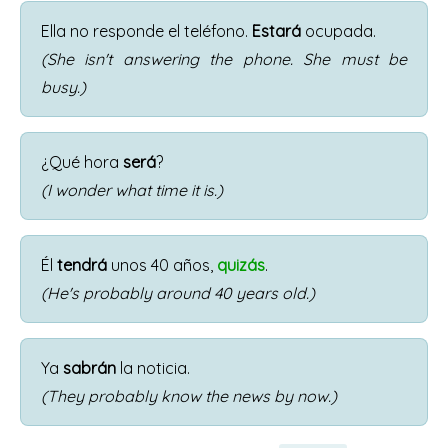
Ella no responde el teléfono.
Estará
ocupada.
(She isn't answering the phone. She must be
busy.)
¿Qué hora
será
?
(I wonder what time it is.)
Él
tendrá
unos 40 años,
quizás
.
(He's probably around 40 years old.)
Ya
sabrán
la noticia.
(They probably know the news by now.)