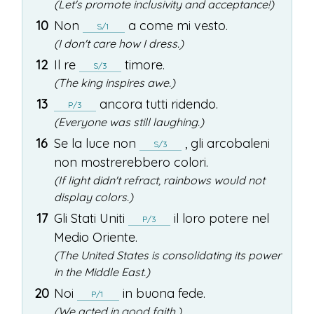
(Let's promote inclusivity and acceptance!)
10
Non
a
come
mi
vesto
.
S/1
(I don't care how I dress.)
12
Il
re
timore
.
S/3
(The king inspires awe.)
13
ancora
tutti
ridendo
.
P/3
(Everyone was still laughing.)
16
Se
la
luce
non
,
gli
arcobaleni
S/3
non
mostrerebbero
colori
.
(If light didn't refract, rainbows would not
display colors.)
17
Gli
Stati
Uniti
il
loro
potere
nel
P/3
Medio
Oriente
.
(The United States is consolidating its power
in the Middle East.)
20
Noi
in
buona
fede
.
P/1
(We acted in good faith.)