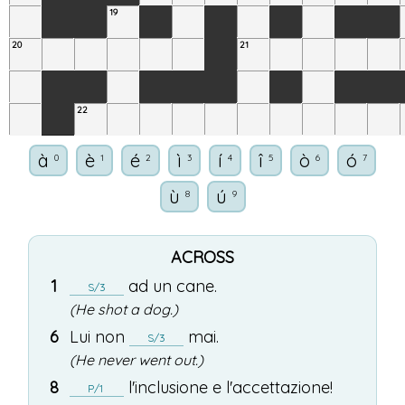
19
20
21
22
à
è
é
ì
í
î
ò
ó
0
1
2
3
4
5
6
7
ù
ú
8
9
ACROSS
1
ad
un
cane
.
S/3
(He shot a dog.)
6
Lui
non
mai
.
S/3
(He never went out.)
8
l'
inclusione
e
l'
accettazione
!
P/1