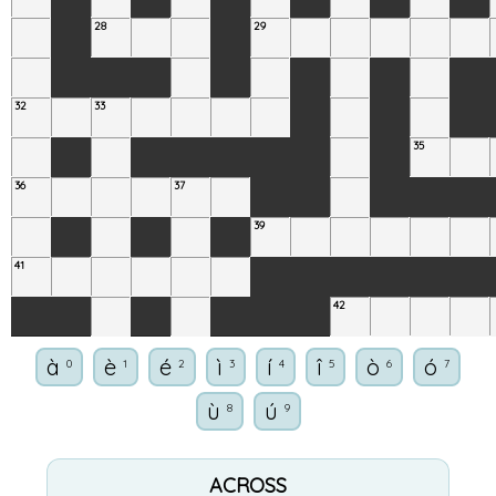
28
29
32
33
35
36
37
39
41
42
à
è
é
ì
í
î
ò
ó
0
1
2
3
4
5
6
7
ù
ú
8
9
ACROSS