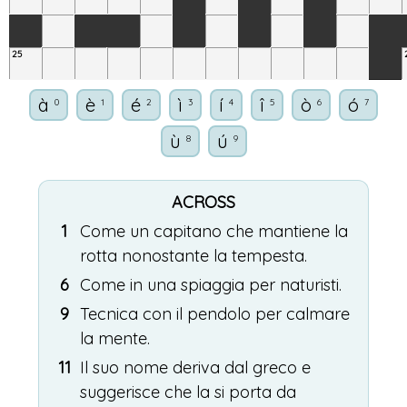
25
à
è
é
ì
í
î
ò
ó
0
1
2
3
4
5
6
7
ù
ú
8
9
ACROSS
1
Come un capitano che mantiene la
rotta nonostante la tempesta.
6
Come in una spiaggia per naturisti.
9
Tecnica con il pendolo per calmare
la mente.
11
Il suo nome deriva dal greco e
suggerisce che la si porta da