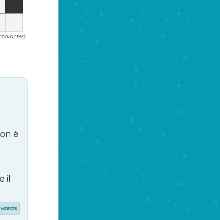
 character)
on
è
e
il
 words