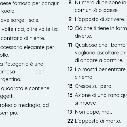
8
Numero
di
persone
in
aese
famoso
per
canguri
comunità
o
paese
.
koala
.
9
L'
opposto
di
scrivere
.
Dove
sorge
il
sole
.
10
Ciò
che
ti
tiene
in
for
A
volte
ricci
,
altre
volte
lisci
.
diverte
.
contrario
di
niente
.
11
Qualcosa
che
i
bambi
ccessorio
elegante
per
il
vogliono
ascoltare
pr
ollo
.
di
andare
a
dormire
.
a
Patagonia
è
una
12
Lo
mostri
per
entrare
amosa
dell'
cinema
.
rgentina
.
13
Cresce
sul
pero
.
quadrata
e
contiene
16
Azione
di
una
rana
qu
ggetti
.
si
muove
.
rofeo
o
medaglia
,
ad
19
Non
dopo
,
ma
...
sempio
.
22
L'
opposto
di
morto
.