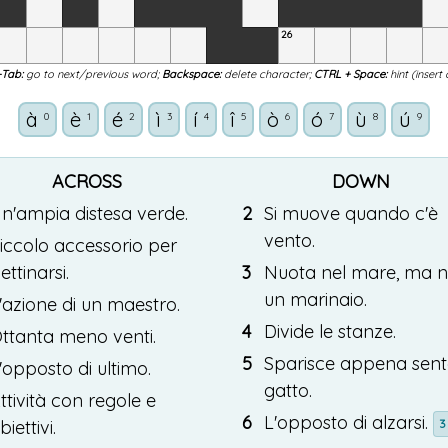
26
-Tab:
go to next/previous word;
Backspace:
delete character;
CTRL + Space:
hint (insert
à
è
é
ì
í
î
ò
ó
ù
ú
0
1
2
3
4
5
6
7
8
9
ACROSS
DOWN
n'
ampia
distesa
verde
.
2
Si
muove
quando
c'
è
vento
.
iccolo
accessorio
per
ettinarsi
.
3
Nuota
nel
mare
,
ma
n
un
marinaio
.
'
azione
di
un
maestro
.
4
Divide
le
stanze
.
ttanta
meno
venti
.
5
Sparisce
appena
sent
'
opposto
di
ultimo
.
gatto
.
ttività
con
regole
e
6
L'
opposto
di
alzarsi
.
biettivi
.
3