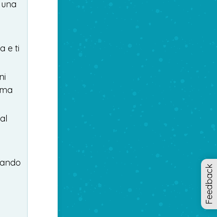
una
ma
e
ti
ni
ima
al
ando
Feedback