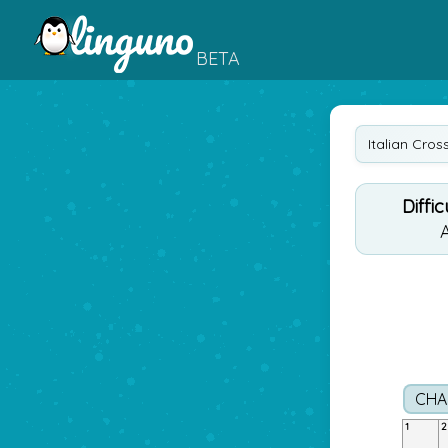
BETA
Italian Cro
Diffic
CHA
1
2