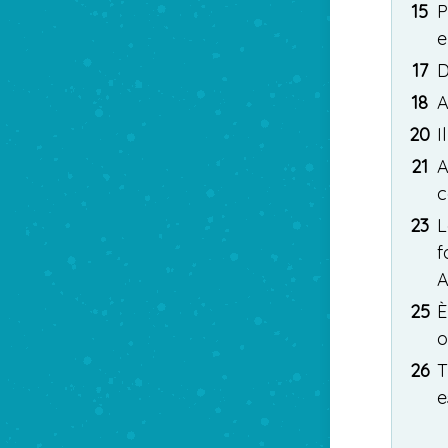
15
P
e
17
18
20
Il
21
A
c
23
L
f
A
25
È
o
26
T
e