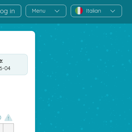
og in
Menu
Italian
:
6-04