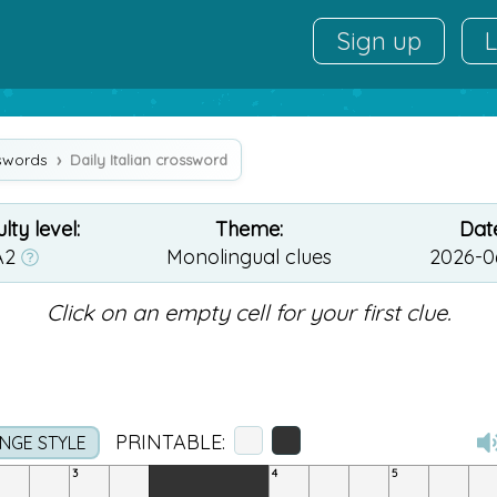
Sign up
L
sswords
Daily Italian crossword
ulty level:
Theme:
Date
A2
Monolingual clues
2026-0
Click on an empty cell for your first clue.
PRINTABLE:
NGE STYLE
3
4
5