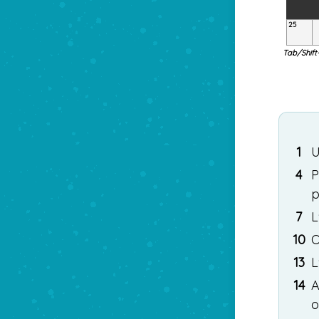
25
Tab/Shift
1
U
4
P
p
7
L
10
O
13
L
14
A
o