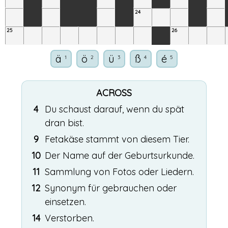
24
25
26
ä
ö
ü
ß
é
1
2
3
4
5
ACROSS
4
Du schaust darauf, wenn du spät
dran bist.
9
Fetakäse stammt von diesem Tier.
10
Der Name auf der Geburtsurkunde.
11
Sammlung von Fotos oder Liedern.
12
Synonym für gebrauchen oder
einsetzen.
14
Verstorben.