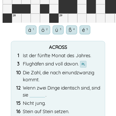
28
29
ä
ö
ü
ß
é
1
2
3
4
5
ACROSS
1
Ist der fünfte Monat des Jahres.
3
Flughäfen sind voll davon.
PL
10
Die Zahl, die nach einundzwanzig
kommt.
12
Wenn zwei Dinge identisch sind, sind
sie
.
15
Nicht jung.
16
Stein auf Stein setzen.