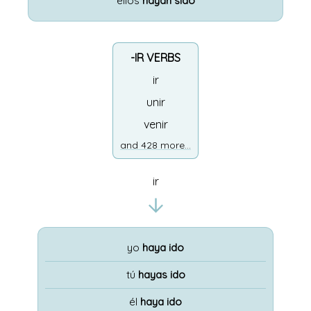
ellos
hayan sido
-IR VERBS
ir
unir
venir
and 428 more...
ir
yo
haya ido
tú
hayas ido
él
haya ido