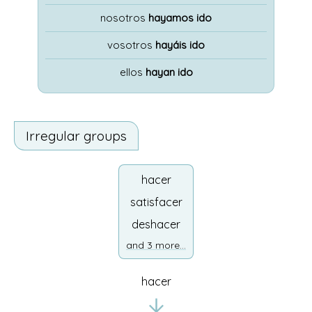
nosotros
hayamos ido
vosotros
hayáis ido
ellos
hayan ido
Irregular groups
hacer
satisfacer
deshacer
and 3 more...
hacer