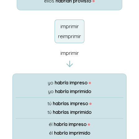
ellos
habrían provisto
●
imprimir
reimprimir
imprimir
yo
habría impreso
●
yo
habría imprimido
tú
habrías impreso
●
tú
habrías imprimido
él
habría impreso
●
él
habría imprimido