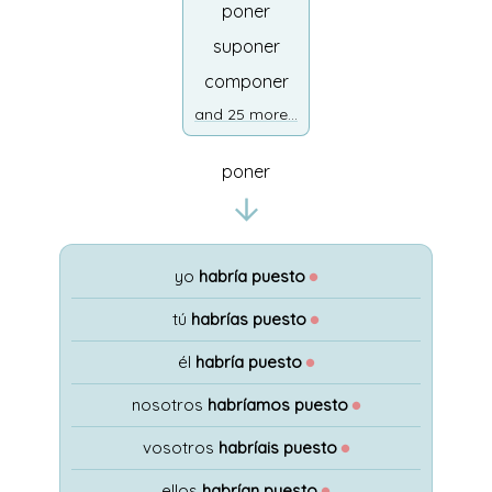
poner
suponer
componer
and 25 more...
poner
yo
habría puesto
●
tú
habrías puesto
●
él
habría puesto
●
nosotros
habríamos puesto
●
vosotros
habríais puesto
●
ellos
habrían puesto
●