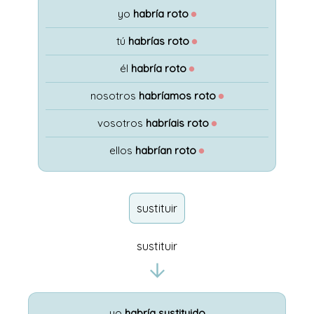
yo
habría roto
●
tú
habrías roto
●
él
habría roto
●
nosotros
habríamos roto
●
vosotros
habríais roto
●
ellos
habrían roto
●
sustituir
sustituir
yo
habría sustituido