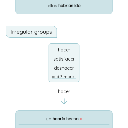
ellos
habrían ido
Irregular groups
hacer
satisfacer
deshacer
and 3 more...
hacer
yo
habría hecho
●