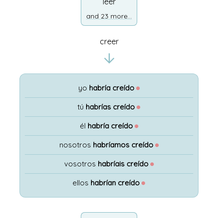
leer
and 23 more...
creer
yo
habría creído
●
tú
habrías creído
●
él
habría creído
●
nosotros
habríamos creído
●
vosotros
habríais creído
●
ellos
habrían creído
●