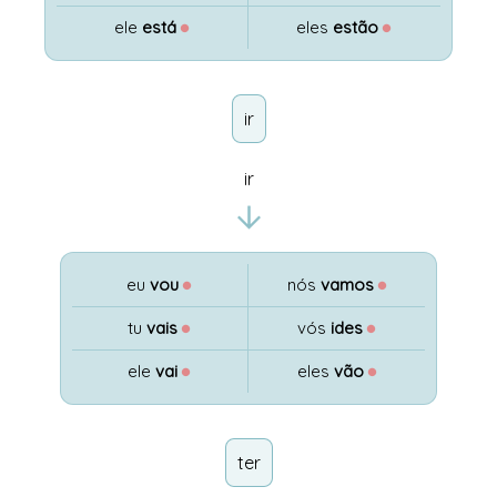
ele
está
●
eles
estão
●
ir
ir
eu
vou
●
nós
vamos
●
tu
vais
●
vós
ides
●
ele
vai
●
eles
vão
●
ter