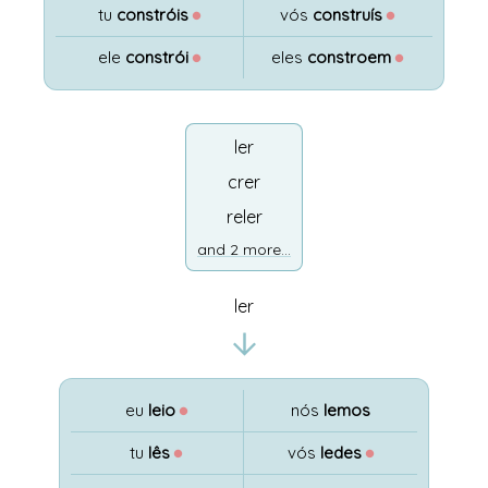
tu
constróis
●
vós
construís
●
ele
constrói
●
eles
constroem
●
ler
crer
reler
and 2 more...
ler
eu
leio
●
nós
lemos
tu
lês
●
vós
ledes
●