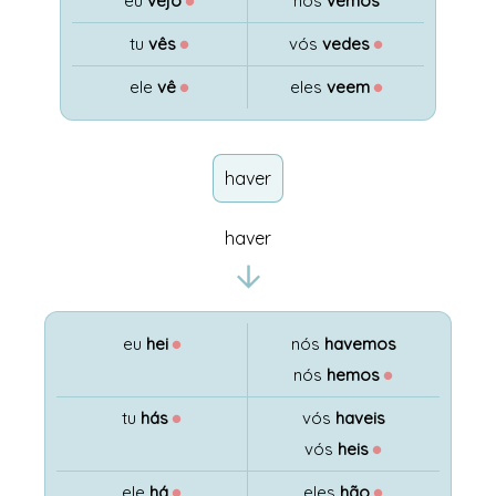
eu
vejo
●
nós
vemos
tu
vês
●
vós
vedes
●
ele
vê
●
eles
veem
●
haver
haver
eu
hei
●
nós
havemos
nós
hemos
●
tu
hás
●
vós
haveis
vós
heis
●
ele
há
●
eles
hão
●