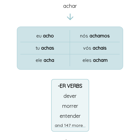
achar
eu
acho
nós
achamos
tu
achas
vós
achais
ele
acha
eles
acham
-ER VERBS
dever
morrer
entender
and 147 more...