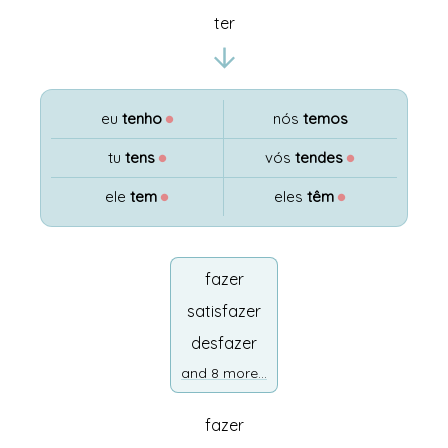
ter
eu
tenho
●
nós
temos
tu
tens
●
vós
tendes
●
ele
tem
●
eles
têm
●
fazer
satisfazer
desfazer
and 8 more...
fazer