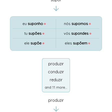
eu
suponho
●
nós
supomos
●
tu
supões
●
vós
supondes
●
ele
supõe
●
eles
supõem
●
produzir
conduzir
reduzir
and 11 more...
produzir