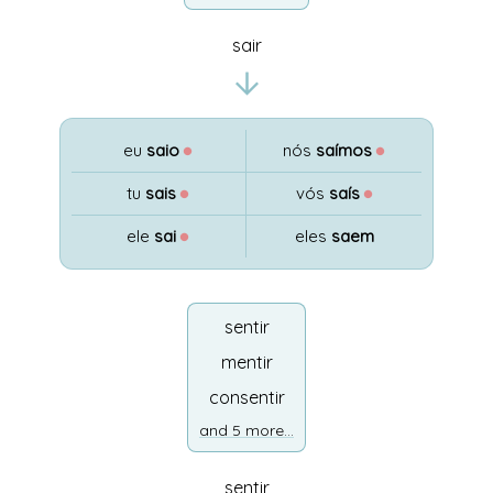
sair
eu
saio
●
nós
saímos
●
tu
sais
●
vós
saís
●
ele
sai
●
eles
saem
sentir
mentir
consentir
and 5 more...
sentir