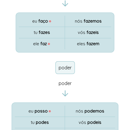
eu
faço
●
nós
fazemos
tu
fazes
vós
fazeis
ele
faz
●
eles
fazem
poder
poder
eu
posso
●
nós
podemos
tu
podes
vós
podeis