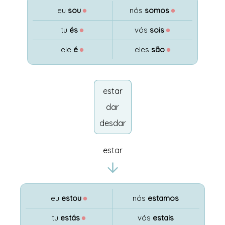
eu
sou
●
nós
somos
●
tu
és
●
vós
sois
●
ele
é
●
eles
são
●
estar
dar
desdar
estar
eu
estou
●
nós
estamos
tu
estás
●
vós
estais