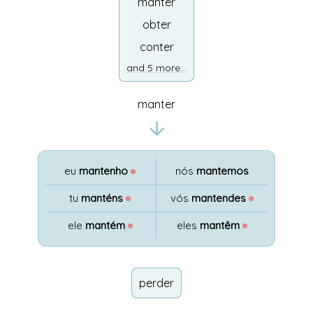
manter
obter
conter
and 5 more...
manter
eu
mantenho
●
nós
mantemos
tu
manténs
●
vós
mantendes
●
ele
mantém
●
eles
mantêm
●
perder