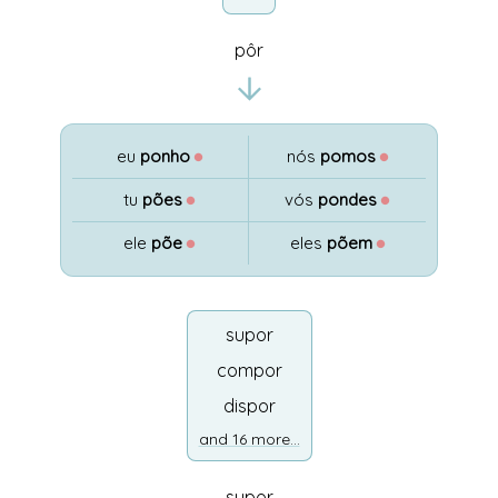
pôr
eu
ponho
●
nós
pomos
●
tu
pões
●
vós
pondes
●
ele
põe
●
eles
põem
●
supor
compor
dispor
and 16 more...
supor