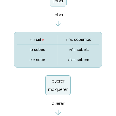
saber
saber
eu
sei
●
nós
sabemos
tu
sabes
vós
sabeis
ele
sabe
eles
sabem
querer
malquerer
querer