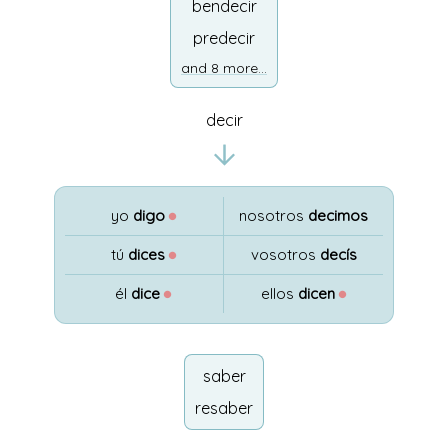
bendecir
predecir
and 8 more...
decir
yo
digo
●
nosotros
decimos
tú
dices
●
vosotros
decís
él
dice
●
ellos
dicen
●
saber
resaber