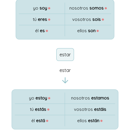
yo
soy
●
nosotros
somos
●
tú
eres
●
vosotros
sois
●
él
es
●
ellos
son
●
estar
estar
yo
estoy
●
nosotros
estamos
tú
estás
●
vosotros
estáis
él
está
●
ellos
están
●