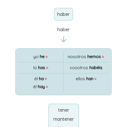
haber
haber
yo
he
●
nosotros
hemos
●
tú
has
●
vosotros
habéis
él
ha
●
ellos
han
●
él
hay
●
tener
mantener