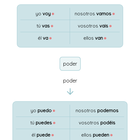
yo
voy
●
nosotros
vamos
●
tú
vas
●
vosotros
vais
●
él
va
●
ellos
van
●
poder
poder
yo
puedo
●
nosotros
podemos
tú
puedes
●
vosotros
podéis
él
puede
●
ellos
pueden
●