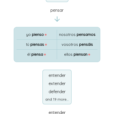
pensar
yo
pienso
●
nosotros
pensamos
tú
piensas
●
vosotros
pensáis
él
piensa
●
ellos
piensan
●
entender
extender
defender
and 19 more...
entender