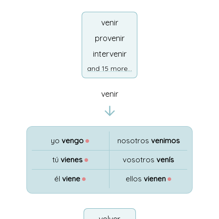
venir
provenir
intervenir
and 15 more...
venir
yo
vengo
●
nosotros
venimos
tú
vienes
●
vosotros
venís
él
viene
●
ellos
vienen
●