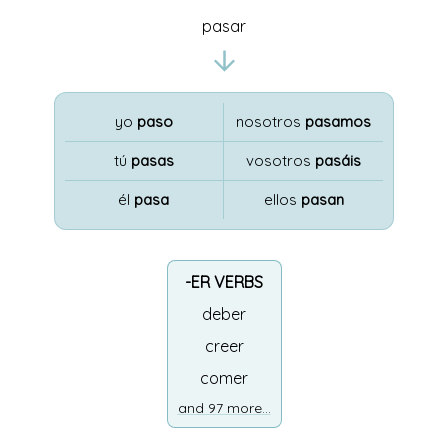
pasar
yo
paso
nosotros
pasamos
tú
pasas
vosotros
pasáis
él
pasa
ellos
pasan
-ER VERBS
deber
creer
comer
and 97 more...