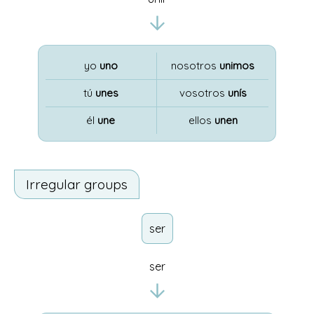
yo
uno
nosotros
unimos
tú
unes
vosotros
unís
él
une
ellos
unen
Irregular groups
ser
ser