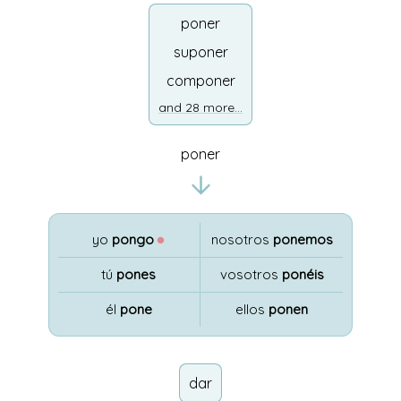
poner
suponer
componer
and 28 more...
poner
yo
pongo
●
nosotros
ponemos
tú
pones
vosotros
ponéis
él
pone
ellos
ponen
dar