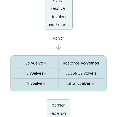
volver
resolver
devolver
and 6 more...
volver
yo
vuelvo
●
nosotros
volvemos
tú
vuelves
●
vosotros
volvéis
él
vuelve
●
ellos
vuelven
●
pensar
repensar