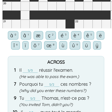
20
21
22
à
â
æ
ç
é
è
ê
ë
0
1
2
3
4
5
î
ï
ô
œ
ù
û
ü
ÿ
6
7
8
9
ACROSS
1
Il
réussir
l'
examen
.
S/3
(He was able to pass the exam.)
7
Pourquoi
tu
ces
nombres
?
S/2
(Why did you enter these numbers?)
9
Tu
Thomas
,
n'
est
-ce
pas
?
S/2
(You invited Tom, didn't you?)