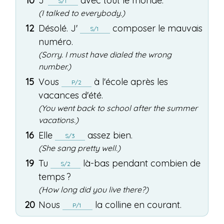
10
J'
avec
tout
le
monde
.
S/1
(I talked to everybody.)
12
Désolé
.
J'
composer
le
mauvais
S/1
numéro
.
(Sorry. I must have dialed the wrong
number.)
15
Vous
à
l'
école
après
les
P/2
vacances
d'
été
.
(You went back to school after the summer
vacations.)
16
Elle
assez
bien
.
S/3
(She sang pretty well.)
19
Tu
là-bas
pendant
combien
de
S/2
temps
?
(How long did you live there?)
20
Nous
la
colline
en
courant
.
P/1
(We ran down the hill.)