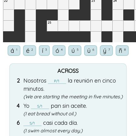
22
23
24
25
á
é
í
ó
ú
ü
ý
ñ
1
2
3
4
5
6
7
8
ACROSS
2
Nosotros
la
reunión
en
cinco
P/1
minutos
.
(We are starting the meeting in five minutes.)
4
Yo
pan
sin
aceite
.
S/1
(I eat bread without oil.)
6
casi
cada
día
.
S/1
(I swim almost every day.)