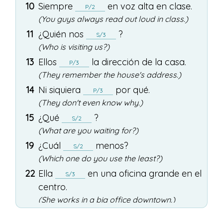
10
Siempre
en
voz
alta
en
clase
.
P/2
(You guys always read out loud in class.)
11
¿
Quién
nos
?
S/3
(Who is visiting us?)
13
Ellos
la
dirección
de
la
casa
.
P/3
(They remember the house's address.)
14
Ni
siquiera
por
qué
.
P/3
(They don't even know why.)
15
¿
Qué
?
S/2
(What are you waiting for?)
19
¿
Cuál
menos
?
S/2
(Which one do you use the least?)
22
Ella
en
una
oficina
grande
en
el
S/3
centro
.
(She works in a big office downtown.)
24
la
música
desde
nuestra
casa
.
P/1